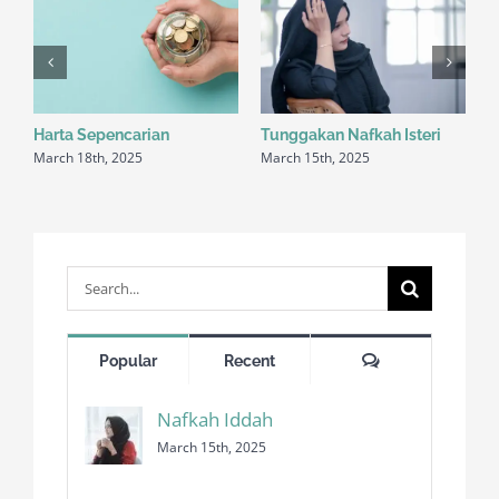
Harta Sepencarian
Tunggakan Nafkah Isteri
H
March 18th, 2025
March 15th, 2025
M
Search
for:
Comments
Popular
Recent
Nafkah Iddah
March 15th, 2025