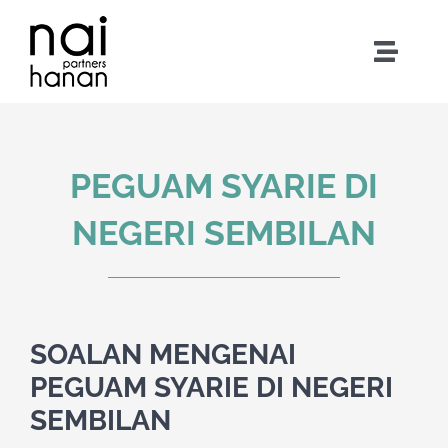
Skip
to
Toggle
content
Naviga
Mengenai Kami
Pasukan Kami
PEGUAM SYARIE DI
NEGERI SEMBILAN
Khidmat Guaman
Berita & Galeri
SOALAN MENGENAI
Hubungi Kami
PEGUAM SYARIE DI NEGERI
SEMBILAN
Whatsapp Peguam