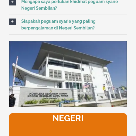
Mengapa saya perlukan khidmat peguam syarie
Negeri Sembilan?
Siapakah peguam syarie yang paling
berpengalaman di Negeri Sembilan?
NEGERI