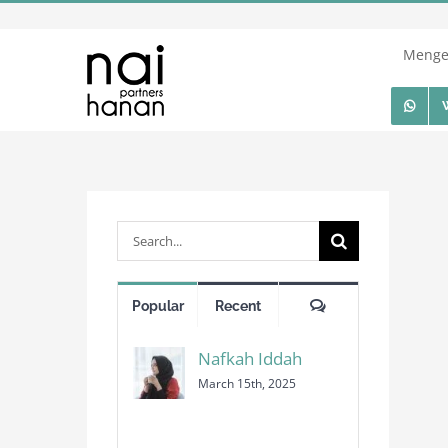
Skip
to
Menge
content
Search
for:
Comments
Popular
Recent
Nafkah Iddah
March 15th, 2025