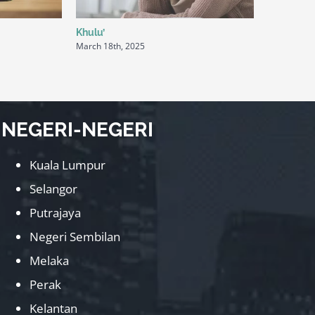
Khulu’
Ta’liq
March 18th, 2025
March 18th
NEGERI-NEGERI
Kuala Lumpur
Selangor
Putrajaya
Negeri Sembilan
Melaka
Perak
Kelantan