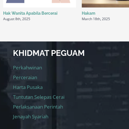
Hak Wanita Apabila Bercerai
Hakam
August 8th, 2025
March 18th, 2025
KHIDMAT PEGUAM
Perkahwinan
Perceraian
Harta Pusaka
Tuntutan Selepas Cerai
Perlaksanaan Perintah
Jenayah Syariah