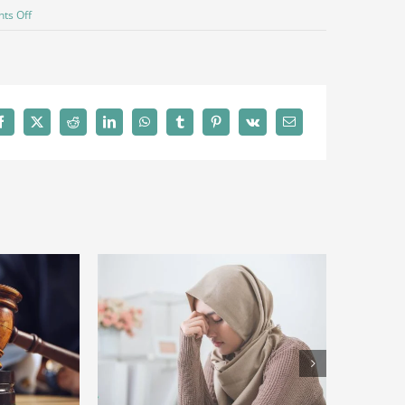
on
ts Off
Pengesahan
Lafaz
Cerai