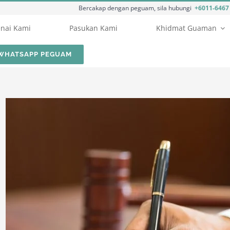
Bercakap dengan peguam, sila hubungi
+6011-6467 6632
nai Kami
Pasukan Kami
Khidmat Guaman
WHATSAPP PEGUAM