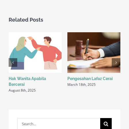
Related Posts
Hak Wanita Apabila
Pengesahan Lafaz Cerai
H
March 18th, 2025
M
Bercerai
August 8th, 2025
Search